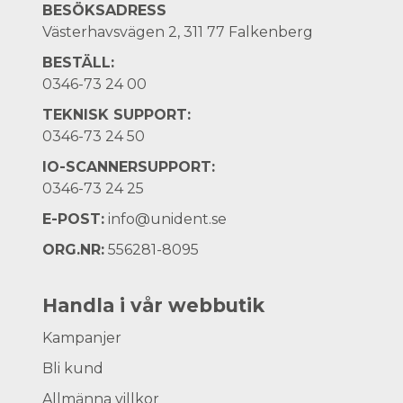
BESÖKSADRESS
Västerhavsvägen 2, 311 77 Falkenberg
BESTÄLL:
0346-73 24 00
TEKNISK SUPPORT:
0346-73 24 50
IO-SCANNERSUPPORT:
0346-73 24 25
E-POST:
info@unident.se
ORG.NR:
556281-8095
Handla i vår webbutik
Kampanjer
Bli kund
Allmänna villkor