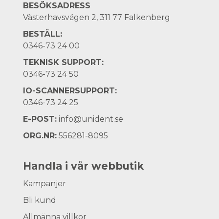
BESÖKSADRESS
Västerhavsvägen 2, 311 77 Falkenberg
BESTÄLL:
0346-73 24 00
TEKNISK SUPPORT:
0346-73 24 50
IO-SCANNERSUPPORT:
0346-73 24 25
E-POST:
info@unident.se
ORG.NR:
556281-8095
Handla i vår webbutik
Kampanjer
Bli kund
Allmänna villkor