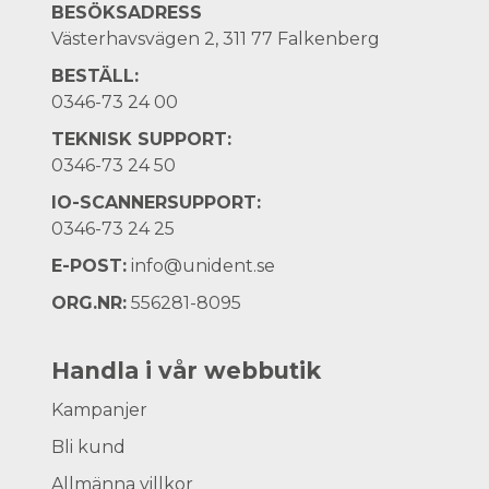
BESÖKSADRESS
Västerhavsvägen 2, 311 77 Falkenberg
BESTÄLL:
0346-73 24 00
TEKNISK SUPPORT:
0346-73 24 50
IO-SCANNERSUPPORT:
0346-73 24 25
E-POST:
info@unident.se
ORG.NR:
556281-8095
Handla i vår webbutik
Kampanjer
Bli kund
Allmänna villkor