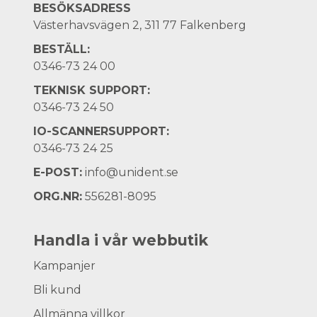
BESÖKSADRESS
Västerhavsvägen 2, 311 77 Falkenberg
BESTÄLL:
0346-73 24 00
TEKNISK SUPPORT:
0346-73 24 50
IO-SCANNERSUPPORT:
0346-73 24 25
E-POST:
info@unident.se
ORG.NR:
556281-8095
Handla i vår webbutik
Kampanjer
Bli kund
Allmänna villkor