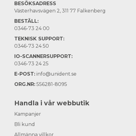
BESÖKSADRESS
Västerhavsvägen 2, 311 77 Falkenberg
BESTÄLL:
0346-73 24 00
TEKNISK SUPPORT:
0346-73 24 50
IO-SCANNERSUPPORT:
0346-73 24 25
E-POST:
info@unident.se
ORG.NR:
556281-8095
Handla i vår webbutik
Kampanjer
Bli kund
Allmänna villkor