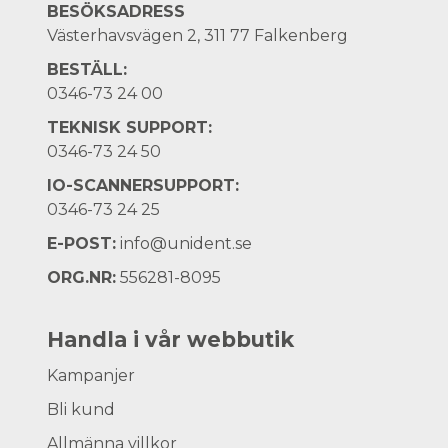
BESÖKSADRESS
Västerhavsvägen 2, 311 77 Falkenberg
BESTÄLL:
0346-73 24 00
TEKNISK SUPPORT:
0346-73 24 50
IO-SCANNERSUPPORT:
0346-73 24 25
E-POST:
info@unident.se
ORG.NR:
556281-8095
Handla i vår webbutik
Kampanjer
Bli kund
Allmänna villkor