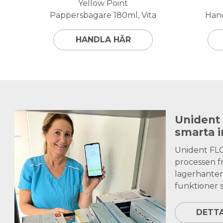
Yellow Point
Pappersbägare 180ml, Vita
Hand
HANDLA HÄR
Unident
smarta 
Unident FL
processen fr
lagerhanter
funktioner s
DETT