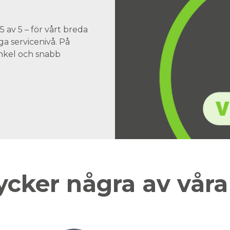
 av 5 – för vårt breda
a servicenivå. På
 enkel och snabb
ycker några av vår