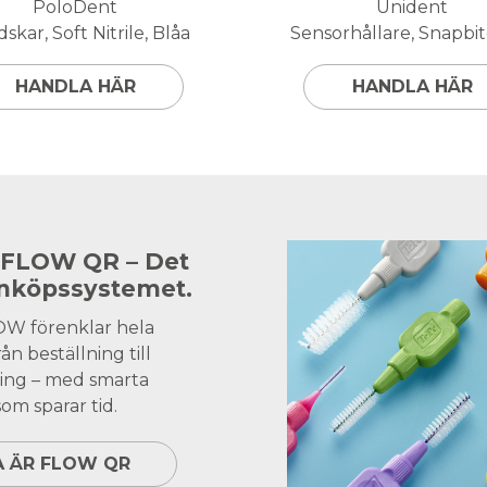
PoloDent
Unident
skar, Soft Nitrile, Blåa
Sensorhållare, Snapbite
HANDLA HÄR
HANDLA HÄR
 FLOW QR – Det
inköpssystemet.
OW förenklar hela
ån beställning till
ing – med smarta
om sparar tid.
A ÄR FLOW QR