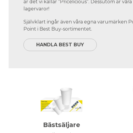
är det vi kallar ”Pricelicious”. Dessutom är vå
lagervaror!
Självklart ingår även våra egna varumärken 
Point i Best Buy-sortimentet.
HANDLA BEST BUY
Bästsäljare