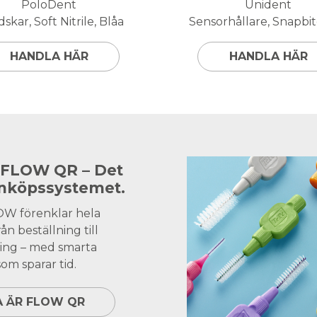
PoloDent
Unident
skar, Soft Nitrile, Blåa
Sensorhållare, Snapbite
HANDLA HÄR
HANDLA HÄR
 FLOW QR – Det
inköpssystemet.
OW förenklar hela
ån beställning till
ing – med smarta
om sparar tid.
A ÄR FLOW QR