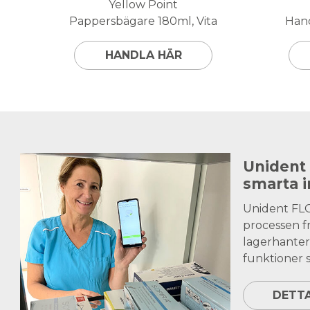
Yellow Point
Pappersbägare 180ml, Vita
Hand
HANDLA HÄR
Unident
smarta 
Unident FL
processen fr
lagerhanter
funktioner s
DETT