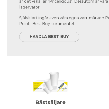
är det vi kallar ”Pricelicious”. Dessutom är vå
lagervaror!
Självklart ingår även våra egna varumärken 
Point i Best Buy-sortimentet.
HANDLA BEST BUY
Bästsäljare