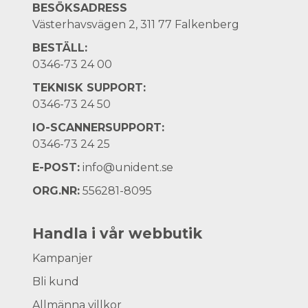
BESÖKSADRESS
Västerhavsvägen 2, 311 77 Falkenberg
BESTÄLL:
0346-73 24 00
TEKNISK SUPPORT:
0346-73 24 50
IO-SCANNERSUPPORT:
0346-73 24 25
E-POST:
info@unident.se
ORG.NR:
556281-8095
Handla i vår webbutik
Kampanjer
Bli kund
Allmänna villkor