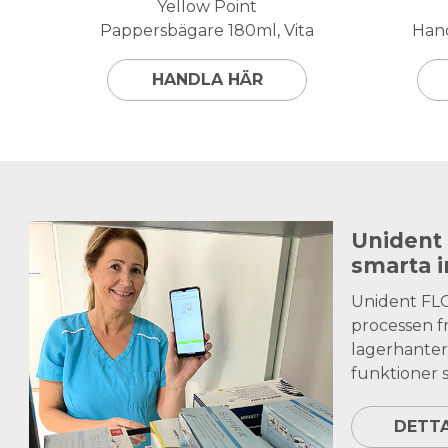
Yellow Point
Pappersbägare 180ml, Vita
Hand
HANDLA HÄR
Unident
smarta 
Unident FL
processen fr
lagerhanter
funktioner s
DETT