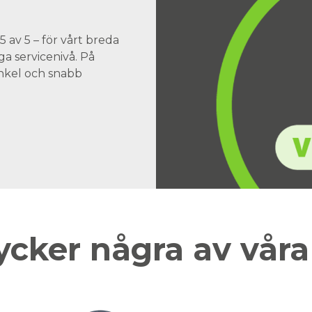
 av 5 – för vårt breda
a servicenivå. På
 enkel och snabb
ycker några av vår