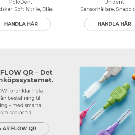
PoloDent
Unident
skar, Soft Nitrile, Blåa
Sensorhållare, Snapbite
HANDLA HÄR
HANDLA HÄR
 FLOW QR – Det
inköpssystemet.
OW förenklar hela
ån beställning till
ing – med smarta
om sparar tid.
A ÄR FLOW QR