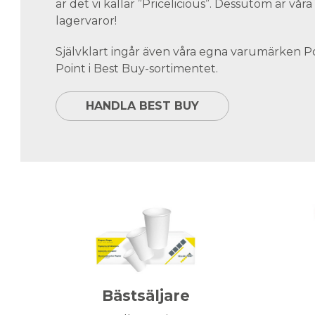
är det vi kallar ”Pricelicious”. Dessutom är vå
lagervaror!
Självklart ingår även våra egna varumärken 
Point i Best Buy-sortimentet.
HANDLA BEST BUY
Bästsäljare