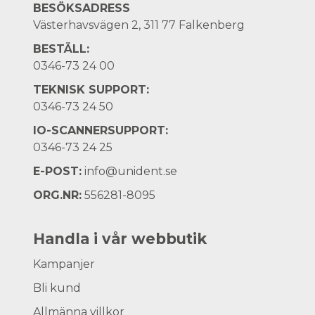
BESÖKSADRESS
Västerhavsvägen 2, 311 77 Falkenberg
BESTÄLL:
0346-73 24 00
TEKNISK SUPPORT:
0346-73 24 50
IO-SCANNERSUPPORT:
0346-73 24 25
E-POST:
info@unident.se
ORG.NR:
556281-8095
Handla i vår webbutik
Kampanjer
Bli kund
Allmänna villkor