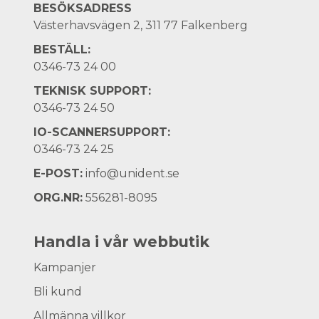
BESÖKSADRESS
Västerhavsvägen 2, 311 77 Falkenberg
BESTÄLL:
0346-73 24 00
TEKNISK SUPPORT:
0346-73 24 50
IO-SCANNERSUPPORT:
0346-73 24 25
E-POST:
info@unident.se
ORG.NR:
556281-8095
Handla i vår webbutik
Kampanjer
Bli kund
Allmänna villkor