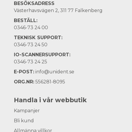
BESÖKSADRESS
Västerhavsvägen 2, 311 77 Falkenberg
BESTÄLL:
0346-73 24 00
TEKNISK SUPPORT:
0346-73 24 50
IO-SCANNERSUPPORT:
0346-73 24 25
E-POST:
info@unident.se
ORG.NR:
556281-8095
Handla i vår webbutik
Kampanjer
Bli kund
Allmänna villkor