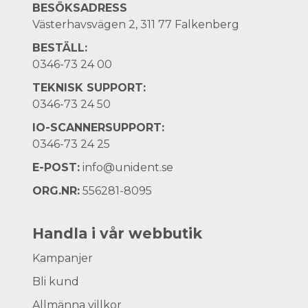
BESÖKSADRESS
Västerhavsvägen 2, 311 77 Falkenberg
BESTÄLL:
0346-73 24 00
TEKNISK SUPPORT:
0346-73 24 50
IO-SCANNERSUPPORT:
0346-73 24 25
E-POST:
info@unident.se
ORG.NR:
556281-8095
Handla i vår webbutik
Kampanjer
Bli kund
Allmänna villkor