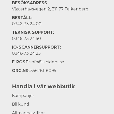
BESÖKSADRESS
Västerhavsvägen 2, 311 77 Falkenberg
BESTÄLL:
0346-73 24 00
TEKNISK SUPPORT:
0346-73 24 50
IO-SCANNERSUPPORT:
0346-73 24 25
E-POST:
info@unident.se
ORG.NR:
556281-8095
Handla i vår webbutik
Kampanjer
Bli kund
Allmänna villkor