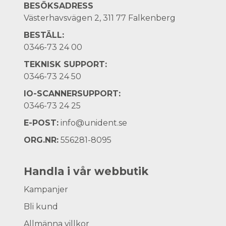
BESÖKSADRESS
Västerhavsvägen 2, 311 77 Falkenberg
BESTÄLL:
0346-73 24 00
TEKNISK SUPPORT:
0346-73 24 50
IO-SCANNERSUPPORT:
0346-73 24 25
E-POST:
info@unident.se
ORG.NR:
556281-8095
Handla i vår webbutik
Kampanjer
Bli kund
Allmänna villkor