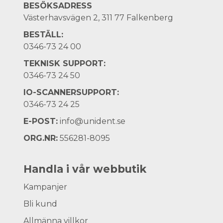
BESÖKSADRESS
Västerhavsvägen 2, 311 77 Falkenberg
BESTÄLL:
0346-73 24 00
TEKNISK SUPPORT:
0346-73 24 50
IO-SCANNERSUPPORT:
0346-73 24 25
E-POST:
info@unident.se
ORG.NR:
556281-8095
Handla i vår webbutik
Kampanjer
Bli kund
Allmänna villkor