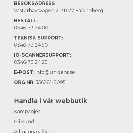
BESÖKSADRESS
Västerhavsvägen 2, 311 77 Falkenberg
BESTÄLL:
0346-73 24 00
TEKNISK SUPPORT:
0346-73 24 50
IO-SCANNERSUPPORT:
0346-73 24 25
E-POST:
info@unident.se
ORG.NR:
556281-8095
Handla i vår webbutik
Kampanjer
Bli kund
Allmänna villkor