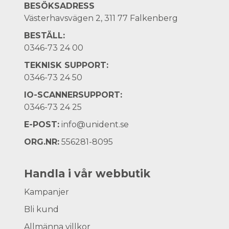
BESÖKSADRESS
Västerhavsvägen 2, 311 77 Falkenberg
BESTÄLL:
0346-73 24 00
TEKNISK SUPPORT:
0346-73 24 50
IO-SCANNERSUPPORT:
0346-73 24 25
E-POST:
info@unident.se
ORG.NR:
556281-8095
Handla i vår webbutik
Kampanjer
Bli kund
Allmänna villkor