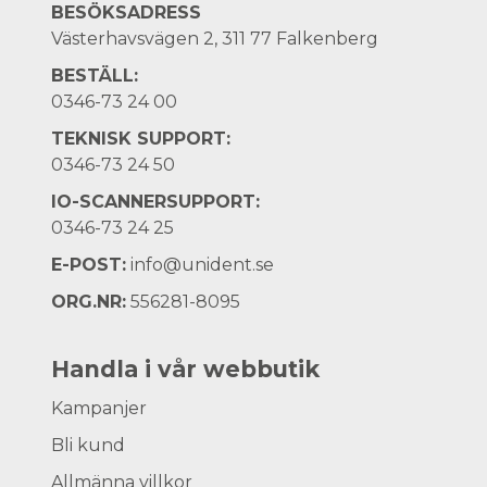
BESÖKSADRESS
Västerhavsvägen 2, 311 77 Falkenberg
BESTÄLL:
0346-73 24 00
TEKNISK SUPPORT:
0346-73 24 50
IO-SCANNERSUPPORT:
0346-73 24 25
E-POST:
info@unident.se
ORG.NR:
556281-8095
Handla i vår webbutik
Kampanjer
Bli kund
Allmänna villkor