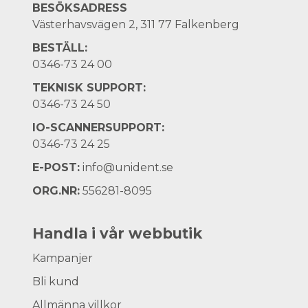
BESÖKSADRESS
Västerhavsvägen 2, 311 77 Falkenberg
BESTÄLL:
0346-73 24 00
TEKNISK SUPPORT:
0346-73 24 50
IO-SCANNERSUPPORT:
0346-73 24 25
E-POST:
info@unident.se
ORG.NR:
556281-8095
Handla i vår webbutik
Kampanjer
Bli kund
Allmänna villkor