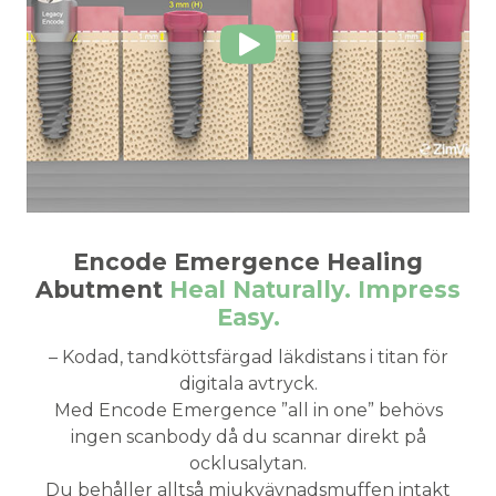
Show
video
Encode Emergence Healing
Abutment
Heal Naturally. Impress
Easy.
– Kodad, tandköttsfärgad läkdistans i titan för
digitala avtryck.
Med Encode Emergence ”all in one” behövs
ingen scanbody då du scannar direkt på
ocklusalytan.
Du behåller alltså mjukvävnadsmuffen intakt