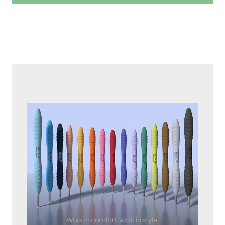
Best Buy pris: 496/568 kr.
KÖP HÄR >>