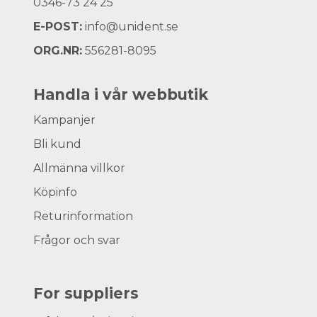
0346-73 24 25
E-POST:
info@unident.se
ORG.NR:
556281-8095
Handla i vår webbutik
Kampanjer
Bli kund
Allmänna villkor
Köpinfo
Returinformation
Frågor och svar
For suppliers