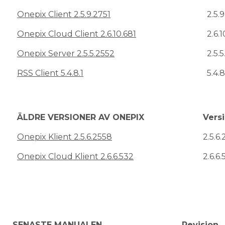
Onepix Client 2.5.9.2751
2.5.
Onepix Cloud Client 2.6.10.681
2.6.1
Onepix Server 2.5.5.2552
2.5.
RSS Client 5.4.8.1
5.4.8
ÄLDRE VERSIONER AV ONEPIX
Vers
Onepix Klient 2.5.6.2558
2.5.6
Onepix Cloud Klient 2.6.6.532
2.6.6.
SENASTE MANUALEN
Revision