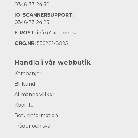
0346-73 24 50
IO-SCANNERSUPPORT:
0346-73 24 25
E-POST:
info@unident.se
ORG.NR:
556281-8095
Handla i vår webbutik
Kampanjer
Bli kund
Allmänna villkor
Köpinfo
Returinformation
Frågor och svar