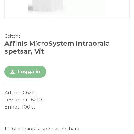
Coltene
Affinis MicroSystem intraorala
spetsar, Vit
Logga in
Art. nr.
C6210
Lev. art.nr.
6210
Enhet
100 st
Medical Device
100st intraorala spetsar, böjbara