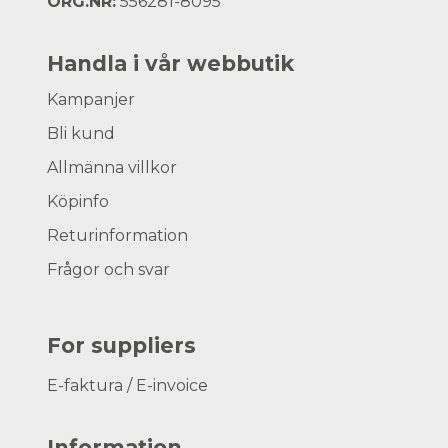
ORG.NR:
556281-8095
Handla i vår webbutik
Kampanjer
Bli kund
Allmänna villkor
Köpinfo
Returinformation
Frågor och svar
For suppliers
E-faktura / E-invoice
Information