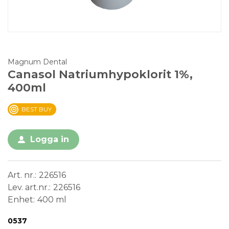
Magnum Dental
Canasol Natriumhypoklorit 1%,
400ml
BEST BUY
Logga in
Art. nr.
226516
Lev. art.nr.
226516
Enhet
400 ml
Conformité Européenne
Medical Device
0537