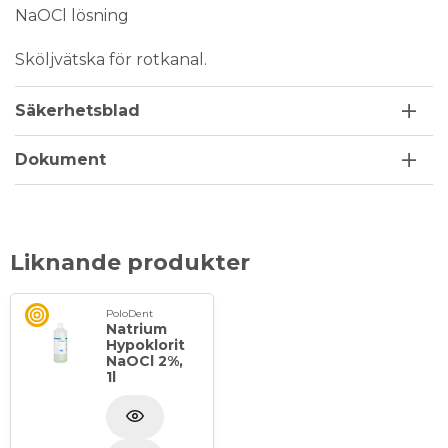
NaOCl lösning
Sköljvätska för rotkanal.
Säkerhetsblad
Dokument
Liknande produkter
PoloDent
Natrium
Hypoklorit
NaOCl 2%,
1l