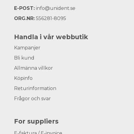
E-POST:
info@unident.se
ORG.NR:
556281-8095
Handla i vår webbutik
Kampanjer
Bli kund
Allmänna villkor
Köpinfo
Returinformation
Frågor och svar
For suppliers
E-faktura / E-invoice