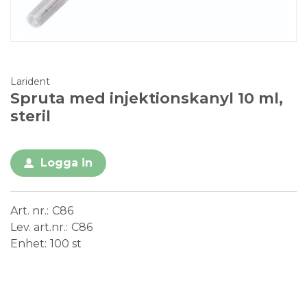
Larident
Spruta med injektionskanyl 10 ml,
steril
Logga in
Art. nr.
C86
Lev. art.nr.
C86
Enhet
100 st
Steril
Engångsprodukt