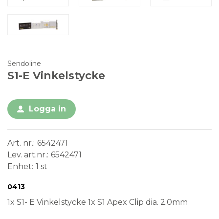
Sendoline
S1-E Vinkelstycke
Logga in
Art. nr.
6542471
Lev. art.nr.
6542471
Enhet
1 st
Conformité Européenne
Medical Device
0413
1x S1- E Vinkelstycke 1x S1 Apex Clip dia. 2.0mm