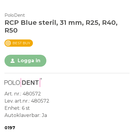
PoloDent
RCP Blue steril, 31 mm, R25, R40,
R50
BEST BUY
Logga in
Art. nr.
480572
Lev. art.nr.
480572
Enhet
6 st
Autoklaverbar
Ja
Conformité Européenne
Medical Device
Steril
0197