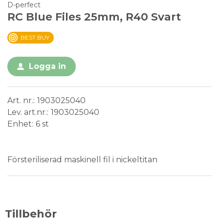
D-perfect
RC Blue Files 25mm, R40 Svart
BEST BUY
Logga in
Art. nr.
1903025040
Lev. art.nr.
1903025040
Enhet
6 st
Steril
Försteriliserad maskinell fil i nickeltitan
Tillbehör