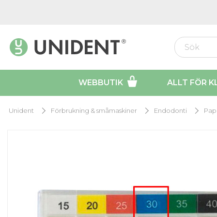
WEBBUTIK
ALLT FÖR K
Unident
Förbrukning & småmaskiner
Endodonti
Pap