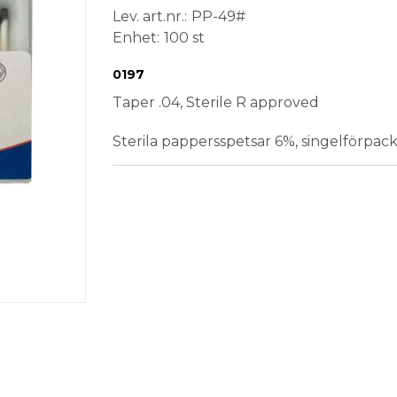
Lev. art.nr.
PP-49#
Enhet
100 st
Conformité Européenne
Medical Device
0197
Taper .04, Sterile R approved
Sterila pappersspetsar 6%, singelförpack