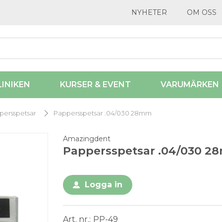
NYHETER
OM OSS
LINIKEN
KURSER & EVENT
VARUMÄRKEN
persspetsar
Pappersspetsar .04/030 28mm
Amazingdent
Pappersspetsar .04/030 2
Logga in
Art. nr.
PP-49