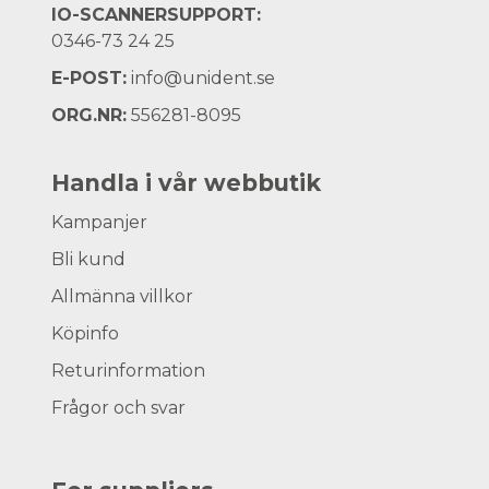
IO-SCANNERSUPPORT:
0346-73 24 25
E-POST:
info@unident.se
ORG.NR:
556281-8095
Handla i vår webbutik
Kampanjer
Bli kund
Allmänna villkor
Köpinfo
Returinformation
Frågor och svar