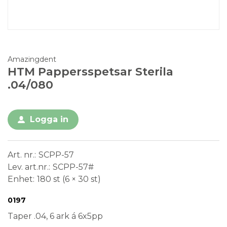
Amazingdent
HTM Pappersspetsar Sterila
.04/080
Logga in
Art. nr.
SCPP-57
Lev. art.nr.
SCPP-57#
Enhet
180 st (6 × 30 st)
Conformité Européenne
Medical Device
Steril
0197
Taper .04, 6 ark á 6x5pp