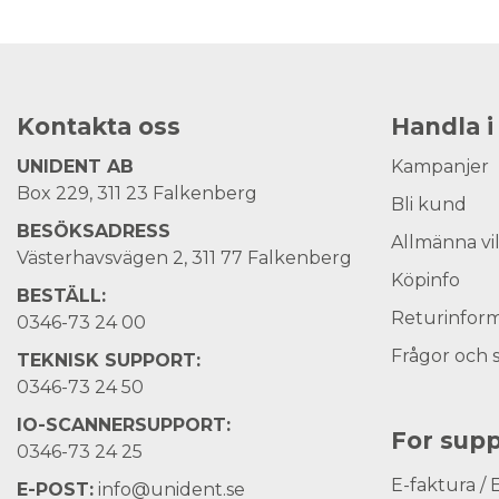
Kontakta oss
Handla i
UNIDENT AB
Kampanjer
Box 229, 311 23 Falkenberg
Bli kund
BESÖKSADRESS
Allmänna vi
Västerhavsvägen 2, 311 77 Falkenberg
Köpinfo
BESTÄLL:
Returinform
0346-73 24 00
Frågor och 
TEKNISK SUPPORT:
0346-73 24 50
IO-SCANNERSUPPORT:
For supp
0346-73 24 25
E-faktura / 
E-POST:
info@unident.se