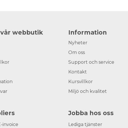
 vår webbutik
Information
Nyheter
Om oss
llkor
Support och service
Kontakt
ation
Kursvillkor
svar
Miljö och kvalitet
liers
Jobba hos oss
E-invoice
Lediga tjänster