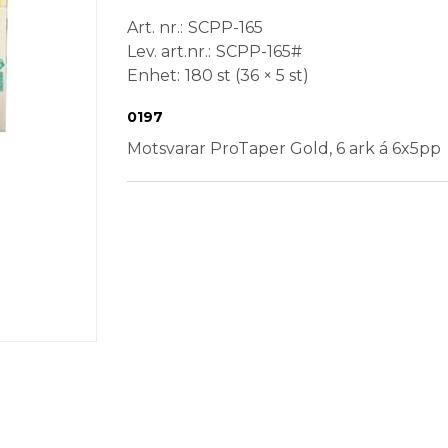
Art. nr.
SCPP-165
Lev. art.nr.
SCPP-165#
Enhet
180 st (36 × 5 st)
Conformité Européenne
Medical Device
Steril
0197
Motsvarar ProTaper Gold, 6 ark á 6x5pp