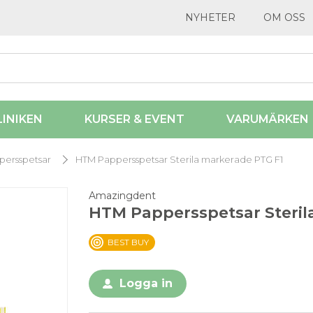
NYHETER
OM OSS
LINIKEN
KURSER & EVENT
VARUMÄRKEN
persspetsar
HTM Pappersspetsar Sterila markerade PTG F1
Amazingdent
HTM Pappersspetsar Steril
BEST BUY
Logga in