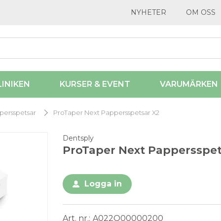
NYHETER
OM OSS
LINIKEN
KURSER & EVENT
VARUMÄRKEN
persspetsar
ProTaper Next Pappersspetsar X2
Dentsply
ProTaper Next Pappersspet
Logga in
Art. nr.
A022Q00000200