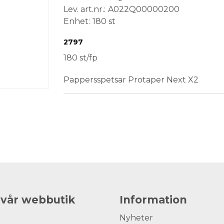
Lev. art.nr.
A022Q00000200
Enhet
180 st
Conformité Européenne
Medical Device
Steril
2797
180 st/fp
Pappersspetsar Protaper Next X2
 vår webbutik
Information
Nyheter