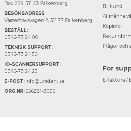
Box 229, 311 23 Falkenberg
Bli kund
BESÖKSADRESS
Allmänna vi
Västerhavsvägen 2, 311 77 Falkenberg
Köpinfo
BESTÄLL:
Returinform
0346-73 24 00
Frågor och 
TEKNISK SUPPORT:
0346-73 24 50
IO-SCANNERSUPPORT:
For supp
0346-73 24 25
E-faktura / 
E-POST:
info@unident.se
ORG.NR:
556281-8095