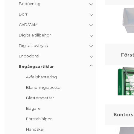
Bedövning
Borr
CAD/CAM
Digitala tillbehör
Digitalt avtryck
Förs
Endodonti
Engångsartiklar
Avfallshantering
Blandningsspetsar
Blästerspetsar
Bägare
Kontors
Förstahjälpen
Handskar