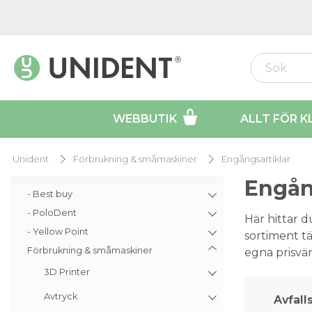
WEBBUTIK
ALLT FÖR K
Unident
Förbrukning & småmaskiner
Engångsartiklar
Engån
- Best buy
- PoloDent
Här hittar d
- Yellow Point
sortiment tä
Förbrukning & småmaskiner
egna prisvä
3D Printer
Avtryck
Avfall