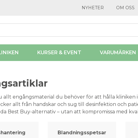
NYHETER
OM OSS
LINIKEN
KURSER & EVENT
VARUMÄRKEN
gsartiklar
u allt engångsmaterial du behöver för att hålla kliniken i
cker allt från handskar och sug till desinfektion och pat
rda Best Buy-alternativ – utan att kompromissa med kval
shantering
Blandningsspetsar