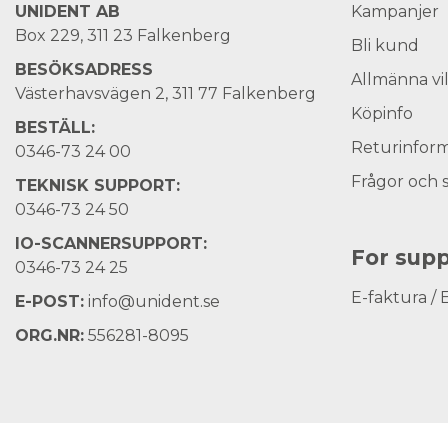
UNIDENT AB
Kampanjer
Box 229, 311 23 Falkenberg
Bli kund
BESÖKSADRESS
Allmänna vi
Västerhavsvägen 2, 311 77 Falkenberg
Köpinfo
BESTÄLL:
Returinform
0346-73 24 00
Frågor och 
TEKNISK SUPPORT:
0346-73 24 50
IO-SCANNERSUPPORT:
For supp
0346-73 24 25
E-faktura / 
E-POST:
info@unident.se
ORG.NR:
556281-8095