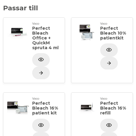
medföljande och förmonterade
Passar till
sprutan/kanylen
Indikationer:
Tätning av utsatt dentin
Voco
Voco
Perfect
Perfect
Bleach
Bleach 10%
Office +
patientkit
QuickM
spruta 4 ml
Voco
Voco
Perfect
Perfect
Bleach 16%
Bleach 16%
patient kit
refill