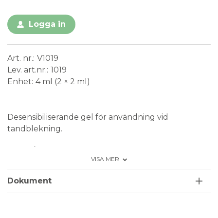
Logga in
Art. nr.
V1019
Lev. art.nr.
1019
Enhet
4 ml (2 × 2 ml)
Medical Device
Desensibiliserande gel för användning vid
tandblekning.
Pålitlig desensibilisering
VISA MER
Kort och varierande bärtid från 15 till 60
minuter
Dokument
Neutral smak
Behaglig konsistens
Enkel fyllning av skenan tack vare den