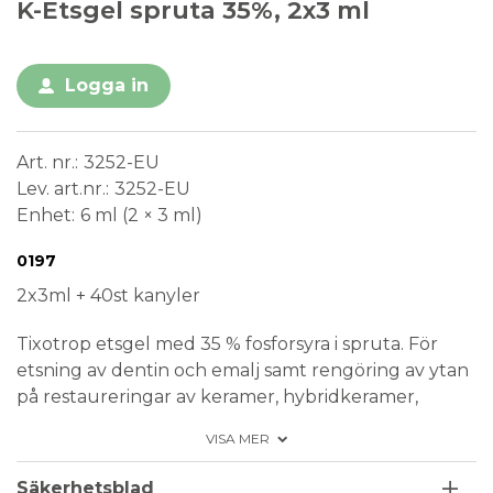
K-Etsgel spruta 35%, 2x3 ml
Logga in
Art. nr.
3252-EU
Lev. art.nr.
3252-EU
Enhet
6 ml (2 × 3 ml)
Conformité Européenne
Medical Device
0197
2x3ml + 40st kanyler
Tixotrop etsgel med 35 % fosforsyra i spruta. För
etsning av dentin och emalj samt rengöring av ytan
på restaureringar av keramer, hybridkeramer,
kompositresin eller metall.
VISA MER
Aktivering av ytan på restaureringar av
kiselbaserade keramer eller komposit resin. Exakt
Säkerhetsblad