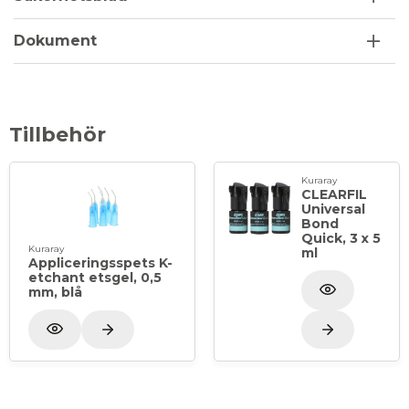
och selektiv applicering med appliceringsspetsen
(0,5 mm).
Dokument
Förpackning: 2 x 3 ml i sprutor, 40 st
appliceringsspetsar
Tillbehör
Kuraray
CLEARFIL
Universal
Bond
Quick, 3 x 5
Kuraray
ml
Appliceringsspets K-
etchant etsgel, 0,5
mm, blå