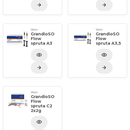
Reparation av fyllningar, fasader och temporära
kronor & broar
Förpackning: 2x2 g i sprutor, appliceringsspetsar typ
41
Voco
Voco
GrandioSO
GrandioSO
Flow
Flow
spruta A3
spruta A3,5
Voco
GrandioSO
Flow
spruta C2
2x2g