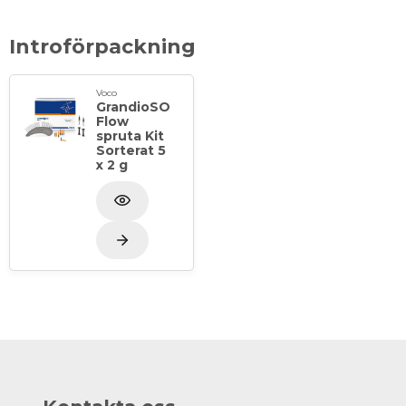
Introförpackning
Voco
GrandioSO
Flow
spruta Kit
Sorterat 5
x 2 g