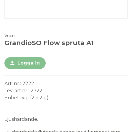
Voco
GrandioSO Flow spruta A1
Logga in
Art. nr.
2722
Lev. art.nr.
2722
Enhet
4 g (2 × 2 g)
Medical Device
Ljushärdande.