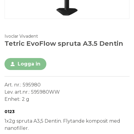
Ivoclar Vivadent
Tetric EvoFlow spruta A3.5 Dentin
Logga in
Art. nr.
595980
Lev. art.nr.
595980WW
Enhet
2 g
Conformité Européenne
Medical Device
0123
1x2g spruta A3,5 Dentin. Flytande komposit med
nanofiller.