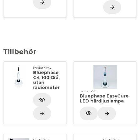
Tillbehör
Ivoclar Vivadent
Bluephase
G4 100 Grå,
utan
radiometer
Ivoclar Vivadent
Bluephase EasyCure
LED härdljuslampa