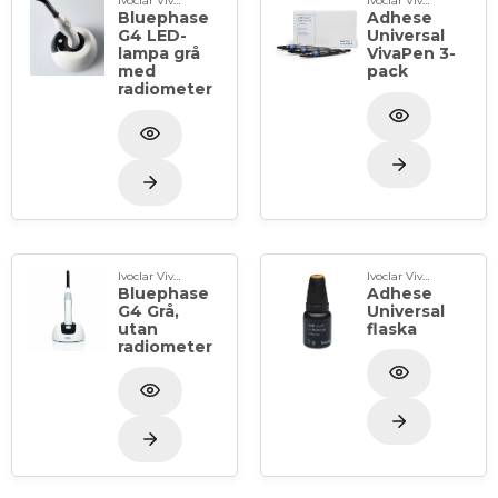
Ivoclar Vivadent
Ivoclar Vivadent
Bluephase
Adhese
G4 LED-
Universal
lampa grå
VivaPen 3-
med
pack
radiometer
Ivoclar Vivadent
Ivoclar Vivadent
Bluephase
Adhese
G4 Grå,
Universal
utan
flaska
radiometer