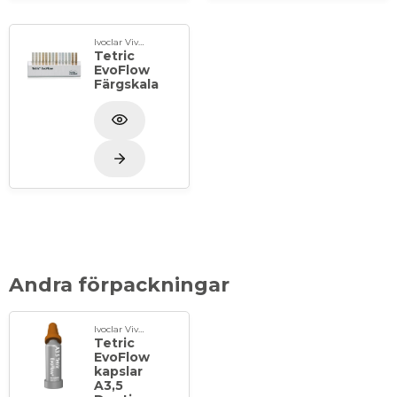
Ivoclar Vivadent
Tetric
EvoFlow
Färgskala
Andra förpackningar
Ivoclar Vivadent
Tetric
EvoFlow
kapslar
A3,5