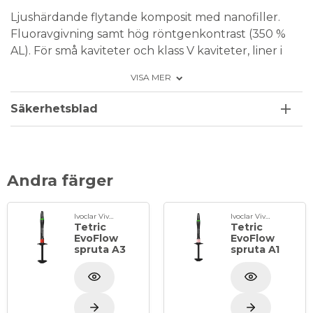
Ljushärdande flytande komposit med nanofiller.
Fluoravgivning samt hög röntgenkontrast (350 %
AL). För små kaviteter och klass V kaviteter, liner i
klass I och II kaviteter, fissurförsegling, samt
VISA MER
restaurationer med en tjocklek upp till 2mm)
Poleras lätt till högglans. Färg: A3,5 Dentin.
Säkerhetsblad
Förpackning: 2 g i spruta
Andra färger
Ivoclar Vivadent
Ivoclar Vivadent
Tetric
Tetric
EvoFlow
EvoFlow
spruta A3
spruta A1