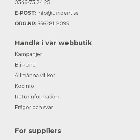
0346-73 24 25
E-POST:
info@unident.se
ORG.NR:
556281-8095
Handla i vår webbutik
Kampanjer
Bli kund
Allmänna villkor
Köpinfo
Returinformation
Frågor och svar
For suppliers