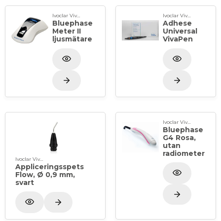
Ivoclar Vivadent
Ivoclar Vivadent
Bluephase
Adhese
Meter II
Universal
ljusmätare
VivaPen
Ivoclar Vivadent
Bluephase
G4 Rosa,
utan
radiometer
Ivoclar Vivadent
Appliceringsspets
Flow, Ø 0,9 mm,
svart