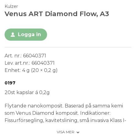
Kulzer
Venus ART Diamond Flow, A3
Logga in
Art. nr.
66040371
Lev. art.nr.
66040371
Enhet
4 g (20 × 0,2 g)
Conformité Européenne
Medical Device
0197
20st kapslar á 0,2g
Flytande nanokomposit. Baserad på samma kemi
som Venus Diamond komposit. Indikationer:
Fissurförsegling, kavitetslining, små invasiva Klass I-
och II fyllningar utan påbitning, Klass V-fyllningar,
VISA MER
splinting av mobila tänder. Finns i 12 färger.