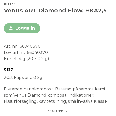
Kulzer
Venus ART Diamond Flow, HKA2,5
Logga in
Art. nr.
66040370
Lev. art.nr.
66040370
Enhet
4 g (20 × 0,2 g)
Conformité Européenne
Medical Device
0197
20st kapslar á 0,2g
Flytande nanokomposit. Baserad på samma kemi
som Venus Diamond komposit. Indikationer:
Fissurförsegling, kavitetslining, små invasiva Klass I-
och II fyllningar utan påbitning, Klass V-fyllningar,
VISA MER
splinting av mobila tänder. Finns i 12 färger.