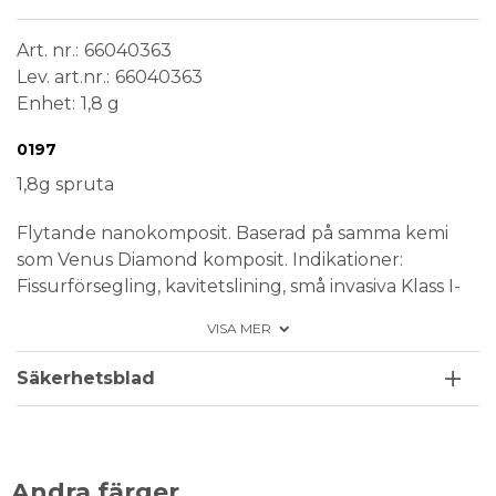
Art. nr.
66040363
Lev. art.nr.
66040363
Enhet
1,8 g
Conformité Européenne
Medical Device
0197
1,8g spruta
Flytande nanokomposit. Baserad på samma kemi
som Venus Diamond komposit. Indikationer:
Fissurförsegling, kavitetslining, små invasiva Klass I-
och II fyllningar utan påbitning, Klass V-fyllningar,
VISA MER
splinting av mobila tänder. Finns i 12 färger. Venus
Diamond Flow SYR - OM1 x 1,8 g
Säkerhetsblad
Andra färger