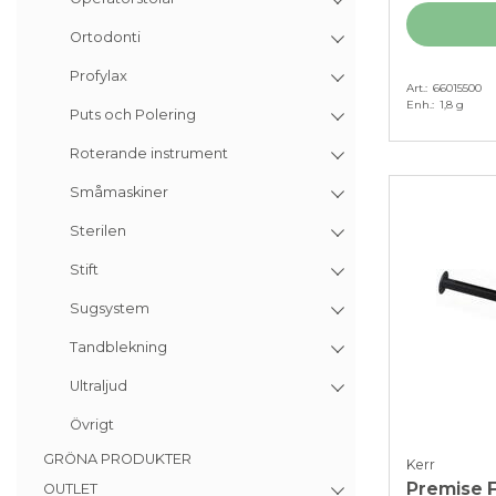
Ortodonti
Profylax
Art.
66015500
Enh.
1,8 g
Puts och Polering
Roterande instrument
Småmaskiner
Sterilen
Stift
Sugsystem
Tandblekning
Ultraljud
Övrigt
GRÖNA PRODUKTER
Kerr
Premise Fl
OUTLET