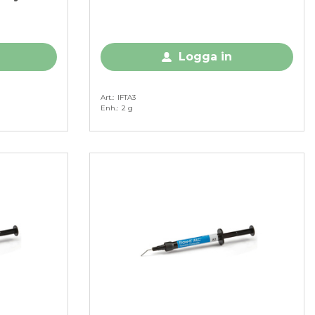
Logga in
Art.
IFTA3
Enh.
2 g