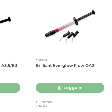
Coltene
w A3,5/B3
Brilliant Everglow Flow OA2
Logga in
Art.
60019751
Enh.
2 g