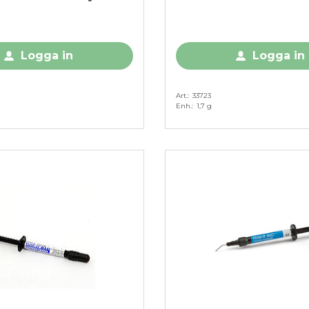
Logga in
Logga in
Art.
33723
Enh.
1,7 g