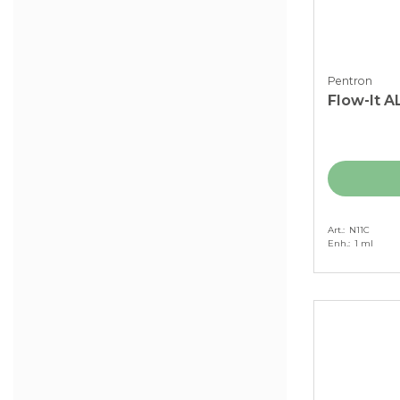
Pentron
Flow-It AL
Art.
N11C
Enh.
1 ml