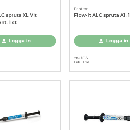
Pentron
LC spruta XL Vit
Flow-It ALC spruta A1, 1
nt, 1 st
Logga in
Logga in
Art.
N11A
Enh.
1 ml