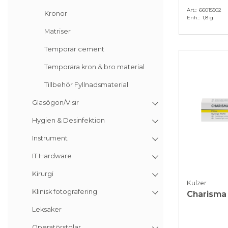
Art.
66015502
Kronor
Enh.
1,8 g
Matriser
Temporär cement
Temporära kron & bro material
Tillbehör Fyllnadsmaterial
Glasögon/Visir
Hygien & Desinfektion
Instrument
IT Hardware
Kirurgi
Kulzer
Klinisk fotografering
Charisma
Leksaker
Operatörstolar