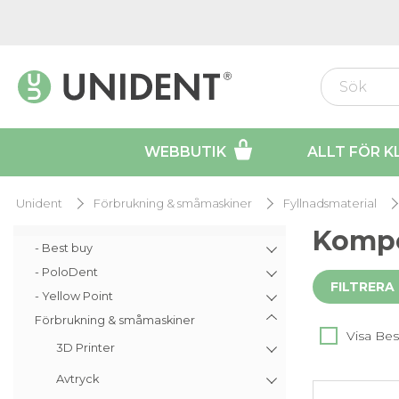
WEBBUTIK
ALLT FÖR K
Unident
Förbrukning & småmaskiner
Fyllnadsmaterial
Kompo
- Best buy
- PoloDent
FILTRERA
- Yellow Point
Förbrukning & småmaskiner
Visa Bes
3D Printer
Avtryck