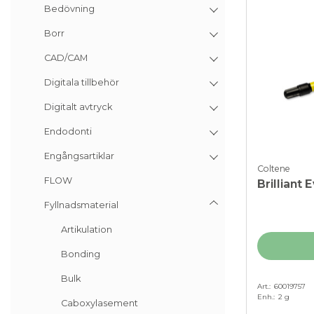
Bedövning
Borr
CAD/CAM
Digitala tillbehör
Digitalt avtryck
Endodonti
Engångsartiklar
Coltene
FLOW
Brilliant
Fyllnadsmaterial
Artikulation
Bonding
Bulk
Art.
60019757
Enh.
2 g
Caboxylasement