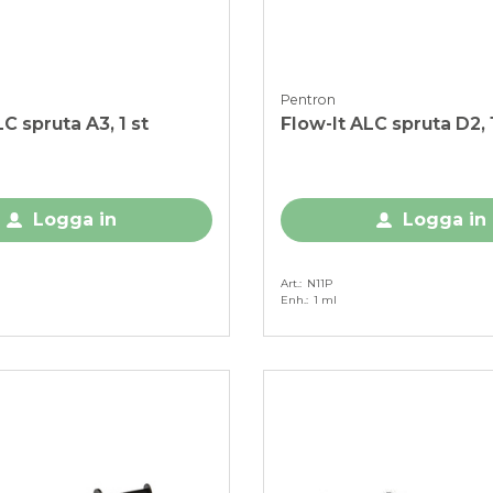
Pentron
C spruta A3, 1 st
Flow-It ALC spruta D2, 1
Logga in
Logga in
Art.
N11P
Enh.
1 ml