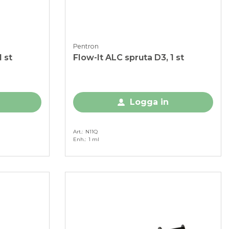
Pentron
 st
Flow-It ALC spruta D3, 1 st
Logga in
Art.
N11Q
Enh.
1 ml