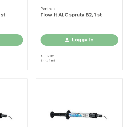
Pentron
 st
Flow-It ALC spruta B2, 1 st
Logga in
Art.
N11D
Enh.
1 ml