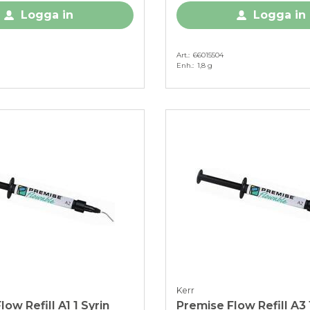
Logga in
Logga in
Art.
66015504
Enh.
1,8 g
Kerr
ow Refill A1 1 Syrin
Premise Flow Refill A3 