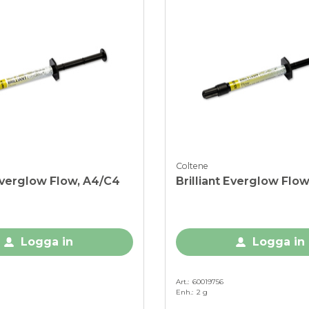
Coltene
 Everglow Flow, A4/C4
Brilliant Everglow Flo
Logga in
Logga in
Art.
60019756
Enh.
2 g