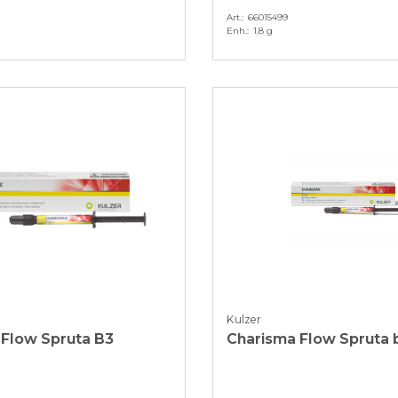
Art.
66015499
Enh.
1,8 g
Kulzer
 Flow Spruta B3
Charisma Flow Spruta 