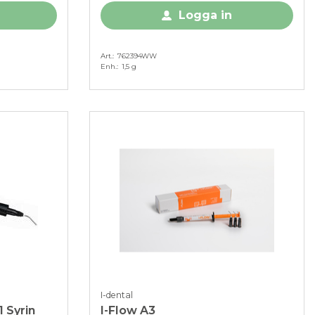
Logga in
Art.
762394WW
Enh.
1,5 g
I-dental
1 Syrin
I-Flow A3