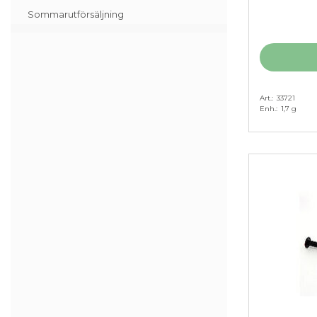
Sommarutförsäljning
Art.
33721
Enh.
1,7 g