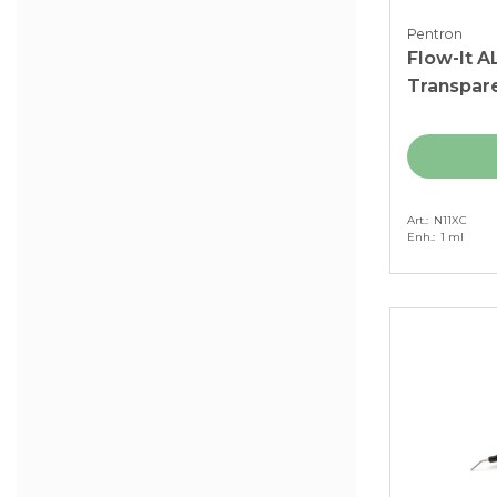
Pentron
Flow-It A
Transpare
Art.
N11XC
Enh.
1 ml