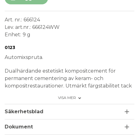
Art. nr.
666124
Lev. art.nr.
666124WW
Enhet
9 g
Conformité Européenne
Medical Device
0123
Automixspruta.
Dualhärdande estetiskt kompositcement för
permanent cementering av keram- och
kompositrestaurationer. Utmärkt färgstabilitet tack
vare den patenterade och reaktiva ljusinitiatorn
VISA MER
Ivocerin. Hög röntgenkontrast. Förvaring i
rumstemperatur.
Säkerhetsblad
Indikationer:
Dokument
Permanent adhesiv cementering av
tandersättningar (inlägg, onlays, partiella kronor,