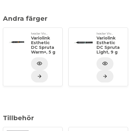
kronor och broar) framställda av glaskeramer,
litiumdisilikat-glas-keramer samt komposit.
Andra färger
Förpackning: 9 g Warm i spruta samt 10 st
appliceringsspetsar
Ivoclar Vivadent
Ivoclar Vivadent
Variolink
Variolink
Esthetic
Esthetic
DC Spruta
DC Spruta
Warm+, 5 g
Light, 9 g
Tillbehör