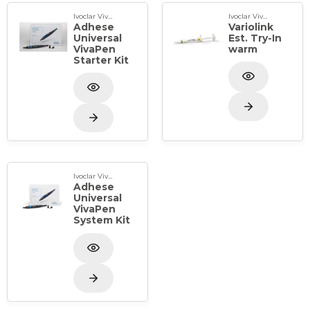
Ivoclar Vivadent
Ivoclar Vivadent
Adhese
Variolink
Universal
Est. Try-In
VivaPen
warm
Starter Kit
Ivoclar Vivadent
Adhese
Universal
VivaPen
System Kit