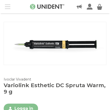
KONTAKT
Menu
Ivoclar Vivadent
Variolink Esthetic DC Spruta Warm,
9 g
Logga in