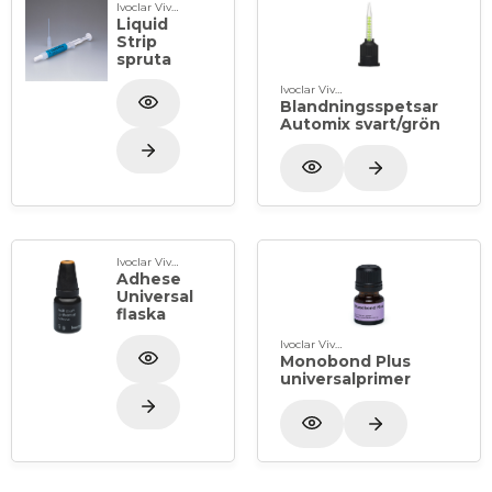
Ivoclar Vivadent
Liquid
Strip
spruta
Ivoclar Vivadent
Blandningsspetsar
Automix svart/grön
Ivoclar Vivadent
Adhese
Universal
flaska
Ivoclar Vivadent
Monobond Plus
universalprimer