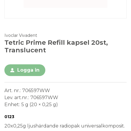
Ivoclar Vivadent
Tetric Prime Refill kapsel 20st,
Translucent
Logga in
Art. nr.
706597WW
Lev. art.nr.
706597WW
Enhet
5 g (20 × 0,25 g)
Conformité Européenne
Medical Device
Engångsprodukt
0123
20x0,25g ljushärdande radiopak universalkomposit.