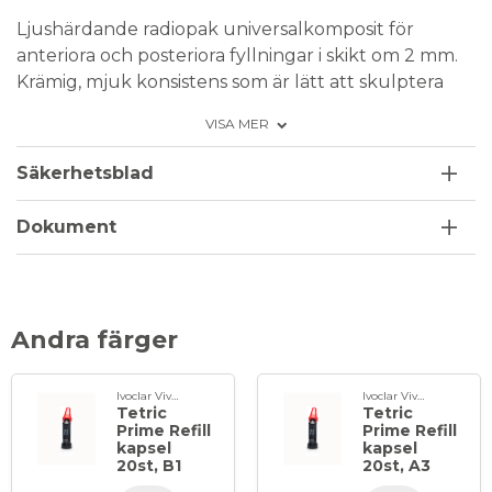
Ljushärdande radiopak universalkomposit för
anteriora och posteriora fyllningar i skikt om 2 mm.
Krämig, mjuk konsistens som är lätt att skulptera
och applicera. Ingår i ett system med 8 emalj, 2
VISA MER
dentin, 1 incisal och 1 bleach färg. Färg: Translucent
(T).
Säkerhetsblad
Förpackning: 20 x 0,25 g i kapslar
Dokument
Andra färger
Ivoclar Vivadent
Ivoclar Vivadent
Tetric
Tetric
Prime Refill
Prime Refill
kapsel
kapsel
20st, B1
20st, A3