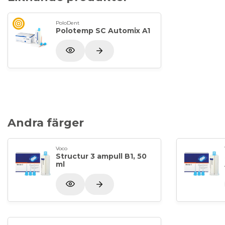
PoloDent
Polotemp SC Automix A1
Andra färger
Voco
Structur 3 ampull B1, 50
ml