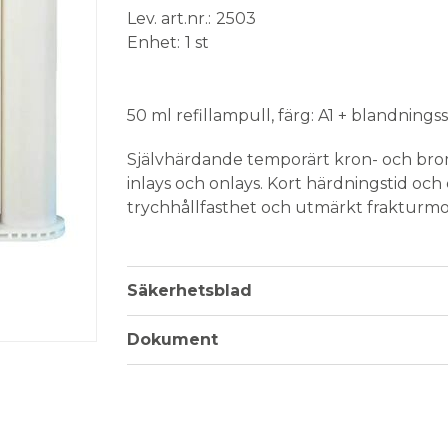
Lev. art.nr.
2503
Enhet
1 st
Medical Device
50 ml refillampull, färg: A1 + blandnings
Självhärdande temporärt kron- och broma
inlays och onlays. Kort härdningstid och
trychhållfasthet och utmärkt frakturmo
Automix ampull 1:1.
Förpackning; 50 ml i färg A1 samt 10 st 
Säkerhetsblad
Dokument