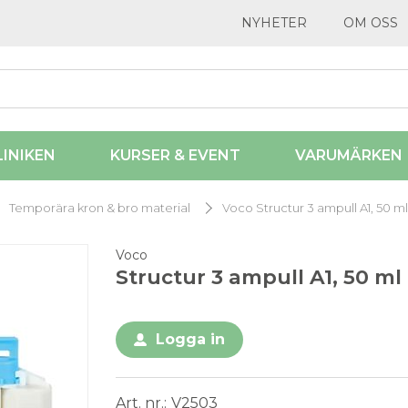
NYHETER
OM OSS
LINIKEN
KURSER & EVENT
VARUMÄRKEN
Temporära kron & bro material
Voco Structur 3 ampull A1, 50 ml
Voco
Structur 3 ampull A1, 50 ml
Logga in
Art. nr.
V2503