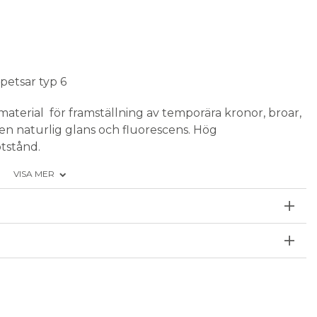
spetsar typ 6
terial för framställning av temporära kronor, broar,
 en naturlig glans och fluorescens. Hög
tstånd.
VISA MER
blandningsspetsar.