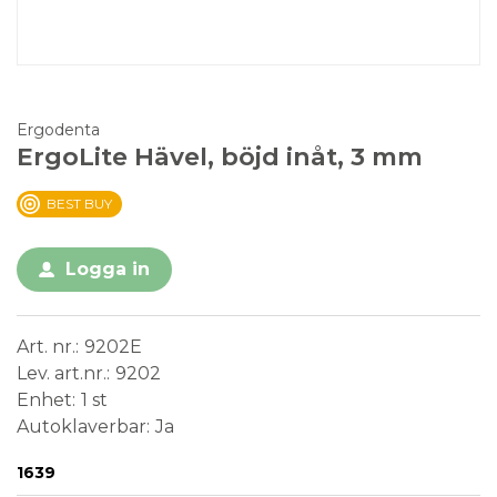
Ergodenta
ErgoLite Hävel, böjd inåt, 3 mm
BEST BUY
Logga in
Art. nr.
9202E
Lev. art.nr.
9202
Enhet
1 st
Autoklaverbar
Ja
Conformité Européenne
Medical Device
1639