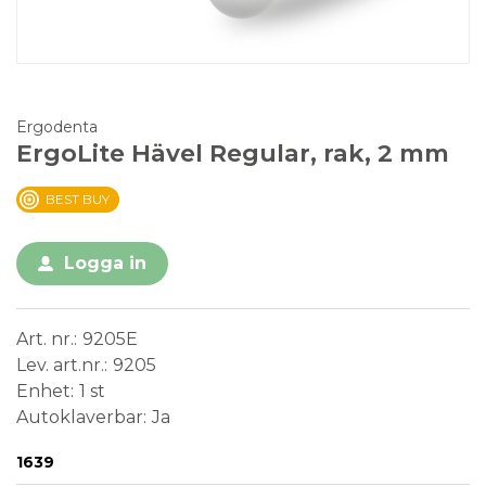
Ergodenta
ErgoLite Hävel Regular, rak, 2 mm
BEST BUY
Logga in
Art. nr.
9205E
Lev. art.nr.
9205
Enhet
1 st
Autoklaverbar
Ja
Conformité Européenne
Medical Device
1639